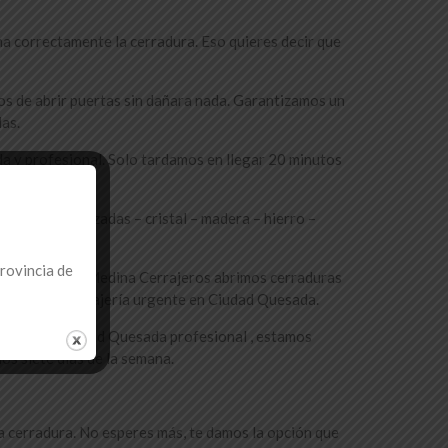
ona correctamente la cerradura. Eso quieres decir que
s de abrir puertas sin dañara nada. Garantizamos un
as.
 y profesional. Solo tardamos en llegar 20 minutos
dadas – Acorazadas – cristal – madera – hierro –
provincia de
 efectuamos en Medina Cerrajeros abrimos cerraduras
rvicios de Cerrajería urgente en Ciudad Quesada.
rajero en Ciudad Quesada profesional , estamos
los siete días de la semana.
la cerradura. No esperes más, te damos la opción que