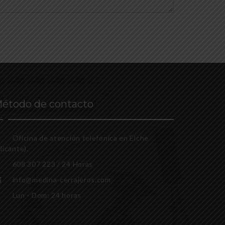
étodo de contacto
Oficina de atención telefónica en Elche
licante).
608 307 223 / 24 Horas
info@medina-cerrajeros.com
Lun - Dom: 24 horas