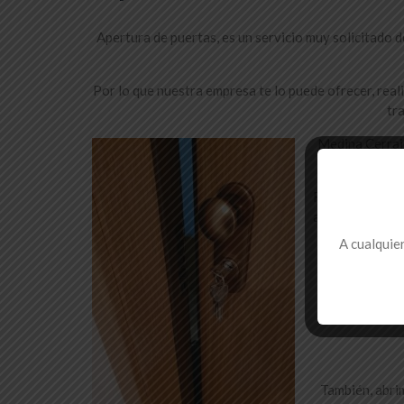
Apertura de puertas, es un servicio muy solicitado d
Por lo que nuestra empresa te lo puede ofrecer, re
tr
Medina Cerraj
Realizamos las 
aluminio – vitr
A cualquier
Además, de abr
bloqueadas
Abrimos t
También, abrim