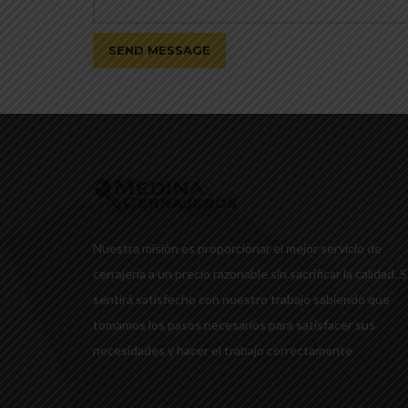
Nuestra misión es proporcionar el mejor servicio de
cerrajería a un precio razonable sin sacrificar la calidad. 
sentirá satisfecho con nuestro trabajo sabiendo que
tomamos los pasos necesarios para satisfacer sus
necesidades y hacer el trabajo correctamente