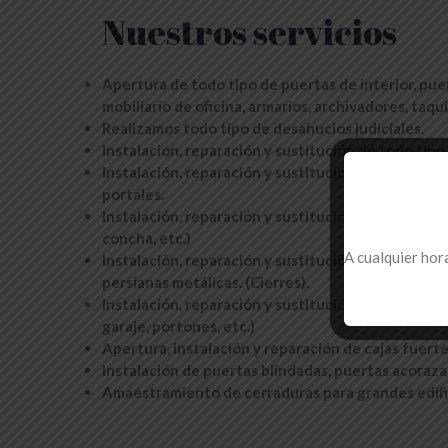
Nuestros servicios
Apertura de todo tipo de puertas de interior, puer
mobiliario de oficina, armarios, archivadores, taquil
Realizamos todo tipo de desahucios judiciales.
Instalación, reparación y sustitución de todo tip
Instalación, reparación y sustitución de muelles 
portales.
Instalación, reparación y sustitución de todo tipo d
concha, etc.)
A cualquier hora
Instalación, reparación y sustitución de dispositi
persianas metálicas. (Cierres).
Instalación, reparación y sustitución de automatis
garaje, portones, etc.)
Apertura, instalación y reparación de cajas fuerte
Instalación de puertas blindadas, puertas acorazad
Amaestramiento de cerraduras para grandes edifi