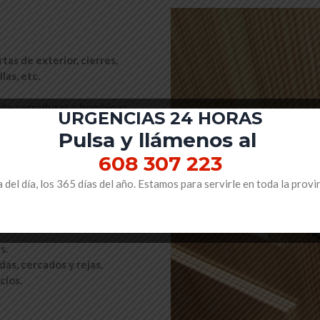
tas de exterior, cierres,
las, etc.
o de cerraduras y bombines.
URGENCIAS 24 HORAS
automáticos de puertas y
Pulsa y llámenos al
e cierres. (ciegos, de tijera,
608 307 223
 del día, los 365 días del año. Estamos para servirle en toda la provi
vos de seguridad de suelo para
mos. (cierres, puertas de
s.
as, cercados y rejas.
cios.