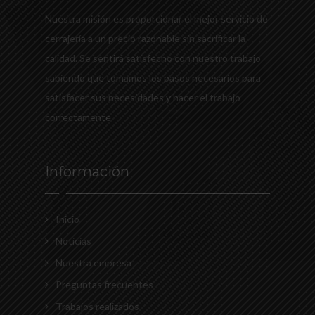
Nuestra misión es proporcionar el mejor servicio de
cerrajería a un precio razonable sin sacrificar la
calidad. Se sentirá satisfecho con nuestro trabajo
sabiendo que tomamos los pasos necesarios para
satisfacer sus necesidades y hacer el trabajo
correctamente
Información
Inicio
Noticias
Nuestra empresa
Preguntas frecuentes
Trabajos realizados